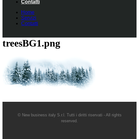
Contatti
Home
Servizi
Contatti
treesBG1.png
© New business italy S.r.l. Tutti i diritti riservati - All rights
reserved.